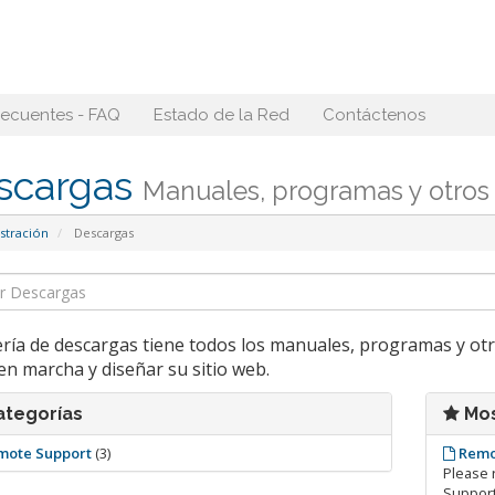
recuentes - FAQ
Estado de la Red
Contáctenos
scargas
Manuales, programas y otros 
stración
Descargas
rería de descargas tiene todos los manuales, programas y ot
n marcha y diseñar su sitio web.
tegorías
Mos
mote Support
(3)
Remo
Please 
Support